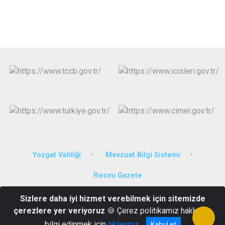
Yozgat Valiliği
Mevzuat Bilgi Sistemi
Resmi Gazete
Sizlere daha iyi hizmet verebilmek için sitemizde
Bahçelievler Mahallesi, 263 Nolu Sokak No:5/2 Sarıkaya YOZGAT
çerezlere yer veriyoruz
🍪 Çerez politikamız hakkında
0 354 772 1006
bilgi edinmek için
tıklayınız
Kabul et