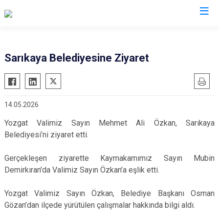
Kocaeli
Sarıkaya Belediyesine Ziyaret
Gebze
Başiskele
Gölcük
Darıca
14.05.2026
Kandıra
Çayırova
Karamürsel
Dilovası
Yozgat Valimiz Sayın Mehmet Ali Özkan, Sarıkaya
Belediyesi’ni ziyaret etti.
Körfez
İzmit
Derince
Kartepe
Gerçekleşen ziyarette Kaymakamımız Sayın Mubin
Demirkıran'da Valimiz Sayın Özkan’a eşlik etti.
Yozgat Valimiz Sayın Özkan, Belediye Başkanı Osman
Gözan’dan ilçede yürütülen çalışmalar hakkında bilgi aldı.