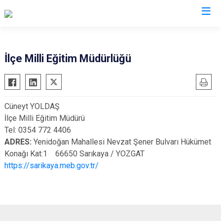
Kocaeli
İlçe Milli Eğitim Müdürlüğü
Gebze
Başiskele
Gölcük
Darıca
Cüneyt YOLDAŞ
Kandıra
Çayırova
İlçe Milli Eğitim Müdürü
Karamürsel
Dilovası
Tel: 0354 772 4406
Körfez
İzmit
ADRES:
Yenidoğan Mahallesi Nevzat Şener Bulvarı Hükümet
Konağı Kat:1 66650 Sarıkaya / YOZGAT
Derince
Kartepe
https://sarikaya.meb.gov.tr/