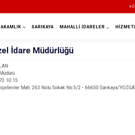
e-D
AKAMLIK
SARIKAYA
MAHALLİ İDARELER
HİZMET
Kocaeli
zel İdare Müdürlüğü
SLAN
 Müdürü
772 10 15
çelievler Mah. 263 Nolu Sokak No:5/2 - 66650 Sarıkaya/YOZGA
Gebze
Gölcük
Kandıra
Karamürsel