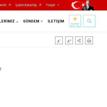
evlet
İçişleri Bakanlığı
Yozgat
LERİMİZ
GÜNDEM
İLETİŞİM
21
°C
T
Başiskele
Darıca
Çayırova
Dilovası